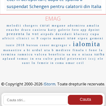
suspendat Schengen pentru calatorii din Italia
EMAG
melodii
curat
megane
amalia
chargers
adormirea
enache
casiera
katy
draco
galerie foto app
dpoint
prezenta la vot
decedati
cupa
airpods
kfactory
srae
africii
clinici
sipex
gemeni
sc 9
caprio
mamuti
ialomita
iunie 2018
bureau
conor mcgregor v
manastire
urdul
uta b
mediere
finala t
fone
la
a bi
termina
ramnicu valcea
sa nu o
niaza
sarba
beneficia
aplaud
tomac
in era
culte
podul prieteniei
iccj
ele
sunt în
omar
ceil
femeie in coma
© Copyright 2000-2026
iStorm
. Toate drepturile rezervate.