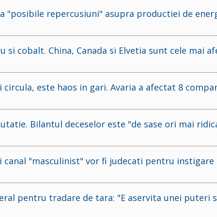
vea "posibile repercusiuni" asupra productiei de ener
 si cobalt. China, Canada si Elvetia sunt cele mai af
 circula, este haos in gari. Avaria a afectat 8 compan
utatie. Bilantul deceselor este "de sase ori mai ridic
 canal "masculinist" vor fi judecati pentru instigare 
al pentru tradare de tara: "E aservita unei puteri s