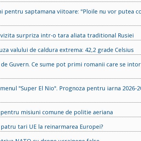
ni pentru saptamana viitoare: "Ploile nu vor putea
izita surpriza intr-o tara aliata traditional Rusiei
uza valului de caldura extrema: 42,2 grade Celsius
de Guvern. Ce sume pot primi romanii care se intor
menul "Super El Nio". Prognoza pentru iarna 2026-2
 pentru misiuni comune de politie aeriana
a patru tari UE la reinarmarea Europei?
otriva NATO cu drone ucrainene false