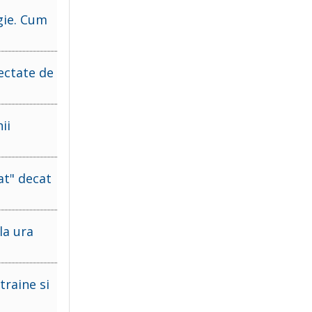
gie. Cum
ectate de
ii
at" decat
la ura
traine si