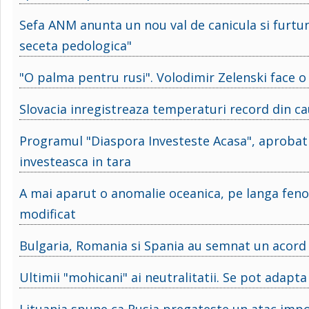
Sefa ANM anunta un nou val de canicula si furtu
seceta pedologica"
"O palma pentru rusi". Volodimir Zelenski face o v
Slovacia inregistreaza temperaturi record din ca
Programul "Diaspora Investeste Acasa", aprobat 
investeasca in tara
A mai aparut o anomalie oceanica, pe langa feno
modificat
Bulgaria, Romania si Spania au semnat un acord
Ultimii "mohicani" ai neutralitatii. Se pot adapt
Lituania spune ca Rusia pregateste un atac imp