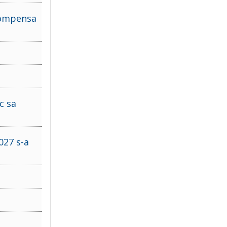
 compensa
c sa
027 s-a