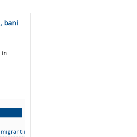
a, bani
 in
 migrantii