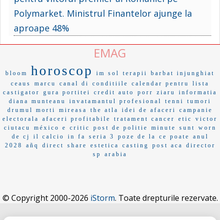
Polymarket. Ministrul Finantelor ajunge la
aproape 48%
EMAG
horoscop
bloom
im sol
terapii
barbat injunghiat
ceaus
marcu
canal di
conditiile
calendar pentru
lista
castigator
gura portitei
credit auto
porr
ziaru
informatia
diana munteanu
invatamantul profesional
tenni
tumori
drumul morti
mireasa
the atla
idei de afaceri
campanie
electorala
afaceri profitabile
tratament cancer
etic
victor
ciutacu
méxico e
critic
post de politie
minute
sunt
worn
de cj
il calcio
in fa
seria 3
poze de la
ce poate
anul
2028
añq
direct
share
estetica
casting
post aca
director
sp
arabia
© Copyright 2000-2026
iStorm
. Toate drepturile rezervate.