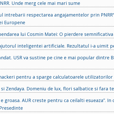
 PNRR. Unde merg cele mai mari sume
ul intrebarii respectarea angajamentelor prin PNRR"
ei Europene
pendarea lui Cosmin Matei: O pierdere semnificativa
utorul inteligentei artificiale. Rezultatul i-a uimit 
ndat. USR va sustine pe cine e mai popular dintre B
 hackeri pentru a sparge calculatoarele utilizatorilor
si Zendaya. Domeniu de lux, flori salbatice si fara t
 e groasa. AUR creste pentru ca ceilalti esueaza”. In 
 Presedinte