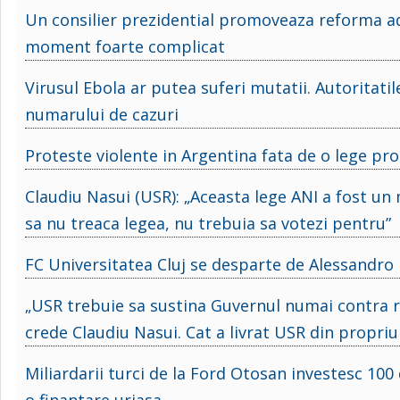
Un consilier prezidential promoveaza reforma adm
moment foarte complicat
Virusul Ebola ar putea suferi mutatii. Autoritati
numarului de cazuri
Proteste violente in Argentina fata de o lege prom
Claudiu Nasui (USR): „Aceasta lege ANI a fost un 
sa nu treaca legea, nu trebuia sa votezi pentru”
FC Universitatea Cluj se desparte de Alessandro 
„USR trebuie sa sustina Guvernul numai contra re
crede Claudiu Nasui. Cat a livrat USR din propr
Miliardarii turci de la Ford Otosan investesc 10
o finantare uriasa