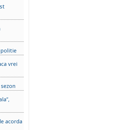
st
a
politie
aca vrei
r sezon
la”,
le acorda