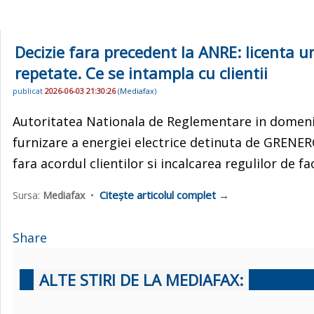
Decizie fara precedent la ANRE: licenta u
repetate. Ce se intampla cu clientii
publicat
2026-06-03 21:30:26
(
Mediafax
)
Autoritatea Nationala de Reglementare in domeniul
furnizare a energiei electrice detinuta de GRENE
fara acordul clientilor si incalcarea regulilor de fa
Citește articolul complet →
Sursa:
Mediafax
•
Share
ALTE STIRI DE LA MEDIAFAX: