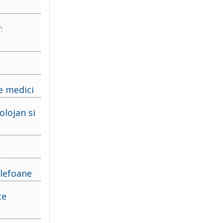
:
pe medici
olojan si
elefoane
ce