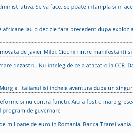
inistrativa: Se va face, se poate intampla si in ace
le africane iau o decizie fara precedent dupa explozi
ovata de Javier Milei. Ciocniri intre manifestanti si 
mare dezastru. Nu inteleg de ce a atacat-o la CCR. D
Murgia. Italianul isi incheie aventura dupa un singu
forme si nu contra functii. Aici a fost o mare gresea
iul program de guvernare
0 de milioane de euro in Romania. Banca Transilvania 