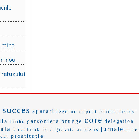
ciile
o mina
din nou
 refuzului
succes
t
aparari
legrand
suport tehnic
disney
core
ila
garsoniera
brugge
delegation
tambo
nala t
jurnale
da la
a gravita
as de is
ok no
la re
prostitutie
icar