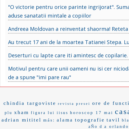
"O victorie pentru orice parinte ingrijorat". Sum
aduse sanatatii mintale a copiilor
Andreea Moldovan a reinventat shaorma! Reteta d
Au trecut 17 ani de la moartea Tatianei Stepa. Lu
Deserturi cu lapte care iti amintesc de copilarie.
Motivul pentru care unii oameni nu isi cer niciod
de a spune "imi pare rau"
chindia targoviste
ore de funct
revista presei
cas
xham
horoscop 17 mai
plu
figura lui iisus
adrian mititel
topografie
tavil
alama
más:
bl
a orlando
aÑo d