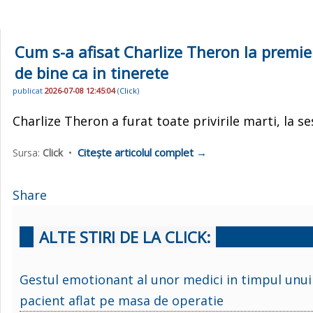
Cum s-a afisat Charlize Theron la premiera
de bine ca in tinerete
publicat
2026-07-08 12:45:04
(
Click
)
Charlize Theron a furat toate privirile marti, la s
Citește articolul complet →
Sursa:
Click
•
Share
ALTE STIRI DE LA CLICK:
Gestul emotionant al unor medici in timpul unui
pacient aflat pe masa de operatie