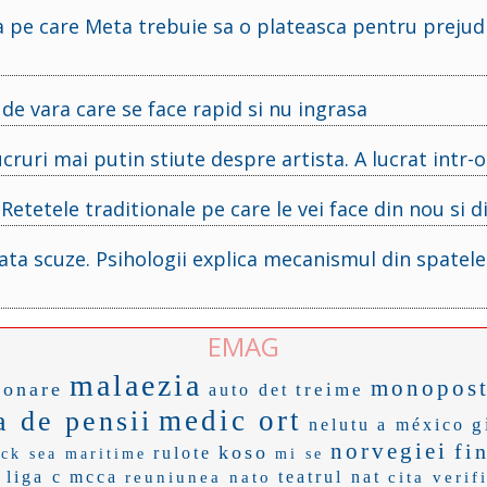
a pe care Meta trebuie sa o plateasca pentru prejudi
e vara care se face rapid si nu ingrasa
cruri mai putin stiute despre artista. A lucrat intr-
 Retetele traditionale pe care le vei face din nou si 
ata scuze. Psihologii explica mecanismul din spatele
EMAG
malaezia
monopos
ionare
treime
auto det
medic ort
a de pensii
g
nelutu
a méxico
norvegiei
fi
koso
rulote
ack sea maritime
mi se
liga c
mcca
teatrul nat
reuniunea nato
cita verif