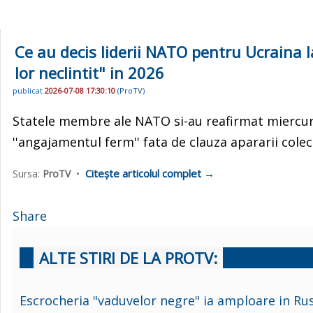
Ce au decis liderii NATO pentru Ucraina l
lor neclintit" in 2026
publicat
2026-07-08 17:30:10
(
ProTV
)
Statele membre ale NATO si-au reafirmat miercuri,
''angajamentul ferm'' fata de clauza apararii colect
Citește articolul complet →
Sursa:
ProTV
•
Share
ALTE STIRI DE LA PROTV:
Escrocheria "vaduvelor negre" ia amploare in Rusia