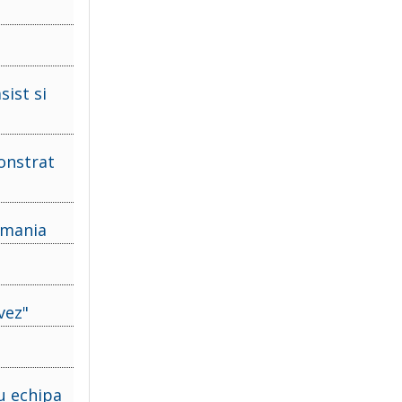
e
sist si
onstrat
omania
vez"
ru echipa