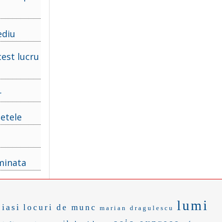
ediu
cest lucru
r
ietele
rminata
lumi
 iasi
locuri de munc
marian dragulescu