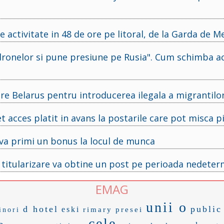
e activitate in 48 de ore pe litoral, de la Garda de M
l dronelor si pune presiune pe Rusia". Cum schimba a
pre Belarus pentru introducerea ilegala a migrantilo
 acces platit in avans la postarile care pot misca p
va primi un bonus la locul de munca
a titularizare va obtine un post pe perioada nedete
EMAG
unii o
d hotel
public
eski
rimary
presei
inori
cele