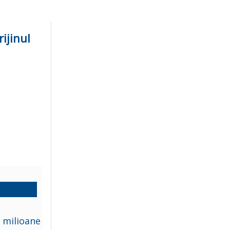
ijinul
,
8 milioane