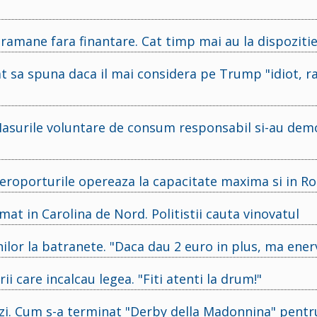
 ramane fara finantare. Cat timp mai au la dispoziti
at sa spuna daca il mai considera pe Trump "idiot, ra
"Masurile voluntare de consum responsabil si-au dem
 Aeroporturile opereaza la capacitate maxima si in R
at in Carolina de Nord. Politistii cauta vinovatul
nilor la batranete. "Daca dau 2 euro in plus, ma ener
ii care incalcau legea. "Fiti atenti la drum!"
ipozi. Cum s-a terminat "Derby della Madonnina" pent