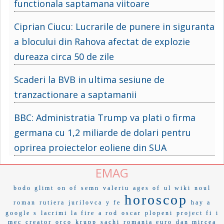
functionala saptamana viitoare
Ciprian Ciucu: Lucrarile de punere in siguranta
a blocului din Rahova afectat de explozie
dureaza circa 50 de zile
Scaderi la BVB in ultima sesiune de
tranzactionare a saptamanii
BBC: Administratia Trump va plati o firma
germana cu 1,2 miliarde de dolari pentru
oprirea proiectelor eoliene din SUA
EMAG
bodo glimt
on of
semn
valeriu
ages of
ul wiki
noul
horoscop
roman
rutiera
jurilovca
y fe
hay a
google s
lacrimi
la fire
a rod
oscar
plopeni
project fi
i
mec
creator
orco
krupp
sachi
romania euro
dan mircea