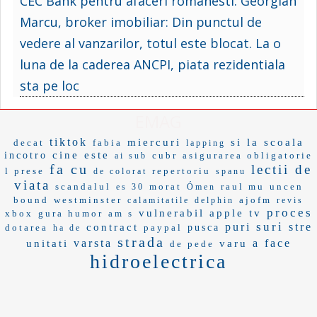
CEC Bank pentru afaceri romanesti. Georgian
Marcu, broker imobiliar: Din punctul de
vedere al vanzarilor, totul este blocat. La o
luna de la caderea ANCPI, piata rezidentiala
sta pe loc
EMAG
tiktok
miercuri
si la scoala
decat
fabia
lapping
cine este
incotro
cubr
asigurarea obligatorie
ai sub
fa cu
lectii de
l prese
repertoriu
de colorat
spanu
viata
scandalul
morat
raul mu
uncen
es 30
Ómen
bound
westminster
ajofm
calamitatile
delphin
revis
proces
vulnerabil
apple tv
xbox
gura humor
am s
suri
puri
stre
contract
dotarea
paypal
pusca
ha de
strada
varsta
a face
unitati
varu
de pede
hidroelectrica