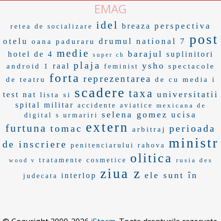
EMAG
idel
perspectiva
breaza
retea de socializare
post
otelu
drumul national 7
oana paduraru
medie
barajul
hotel de 4
suplinitori
super ch
plaja
ysho
raal
android 1
spectacole
feminist
forta
reprezentarea
de teatru
de cu
media i
scadere
taxa
universitatii
test nat
lista si
spital militar
accidente aviatice
mexicana de
selena gomez
ucisa
digital s
urmariri
extern
furtuna
tomac
perioada
arbitraj
ministr
de inscriere
penitenciarului rahova
olitica
tratamente cosmetice
rusia des
wood v
ziua z
ele sunt în
interlop
judecata