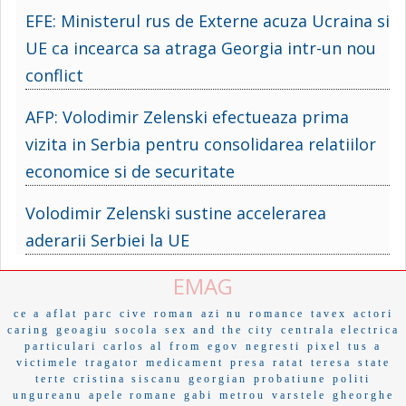
EFE: Ministerul rus de Externe acuza Ucraina si
UE ca incearca sa atraga Georgia intr-un nou
conflict
AFP: Volodimir Zelenski efectueaza prima
vizita in Serbia pentru consolidarea relatiilor
economice si de securitate
Volodimir Zelenski sustine accelerarea
aderarii Serbiei la UE
EMAG
ce a aflat
parc
cive
roman
azi nu
romance
tavex
actori
caring
geoagiu
socola
sex and the city
centrala electrica
particulari
carlos al
from
egov
negresti
pixel
tus a
victimele
tragator
medicament
presa
ratat
teresa
state
terte
cristina siscanu
georgian
probatiune
politi
ungureanu
apele romane
gabi
metrou
varstele
gheorghe