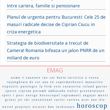
Intre cariera, familie si pensionare
Planul de urgenta pentru Bucuresti: Cele 25 de
masuri radicale decise de Ciprian Ciucu in
criza energetica
Strategia de biodiversitate a trecut de
Camera! Romania bifeaza un jalon PNRR de un
miliard de euro
EMAG
nomu
e sanatate
ine car
harta turistica
o sosea
injunghiata de sot
ana en
supermarketuri
manastire
expozitii
patologie
la firm
este casatorita
roland garros
sports
ciprian porumb
ambasada italiei
prezentatoare
sport
t post
energo
horoscopul saptamanii
angajat
messi
grinzi
jet ski
senzational
curier
cariera
acas
ana ilie
horoscop
noriel
prajituri
nicusor dan
inchisoare