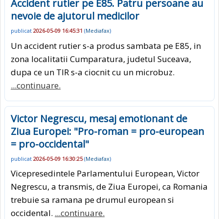
Accident rutier pe E85. Patru persoane au
nevoie de ajutorul medicilor
publicat
2026-05-09 16:45:31
(
Mediafax
)
Un accident rutier s-a produs sambata pe E85, in
zona localitatii Cumparatura, judetul Suceava,
dupa ce un TIR s-a ciocnit cu un microbuz.
...continuare.
Victor Negrescu, mesaj emotionant de
Ziua Europei: "Pro-roman = pro-european
= pro-occidental"
publicat
2026-05-09 16:30:25
(
Mediafax
)
Vicepresedintele Parlamentului European, Victor
Negrescu, a transmis, de Ziua Europei, ca Romania
trebuie sa ramana pe drumul european si
occidental.
...continuare.