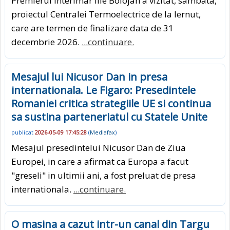
Premierul interimar Ilie Bolojan a vizitat, sambata,
proiectul Centralei Termoelectrice de la Iernut,
care are termen de finalizare data de 31
decembrie 2026.
...continuare.
Mesajul lui Nicusor Dan in presa
internationala. Le Figaro: Presedintele
Romaniei critica strategiile UE si continua
sa sustina parteneriatul cu Statele Unite
publicat
2026-05-09 17:45:28
(
Mediafax
)
Mesajul presedintelui Nicusor Dan de Ziua
Europei, in care a afirmat ca Europa a facut
"greseli" in ultimii ani, a fost preluat de presa
internationala.
...continuare.
O masina a cazut intr-un canal din Targu