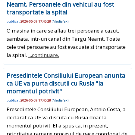
Neamt. Persoanele din vehicul au fost
transportate la spital
publicat
2026-05-09 17:45:28
(
Mediafax
)
O masina in care se aflau trei persoane a cazut,
sambata, intr-un canal din Targu Neamt. Toate
cele trei persoane au fost evacuate si transportate
la spital.
...continuare.
Presedintele Consiliului European anunta
ca UE va purta discutii cu Rusia "la
momentul potrivit"
publicat
2026-05-09 17:45:28
(
Mediafax
)
Presedintele Consiliului European, Antnio Costa, a
declarat ca UE va discuta cu Rusia doar la
momentul potrivit. El a spus ca, in prezent,
prioritatea ramane procesul de pace coordonat de