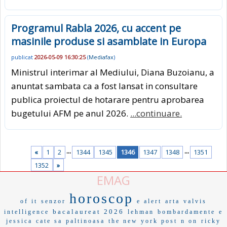
Programul Rabla 2026, cu accent pe
masinile produse si asamblate in Europa
publicat
2026-05-09 16:30:25
(
Mediafax
)
Ministrul interimar al Mediului, Diana Buzoianu, a
anuntat sambata ca a fost lansat in consultare
publica proiectul de hotarare pentru aprobarea
bugetului AFM pe anul 2026.
...continuare.
...
...
«
1
2
1344
1345
1346
1347
1348
1351
1352
»
EMAG
horoscop
of it
senzor
e alert
arta
valvis
bacalaureat 2026
intelligence
lehman
bombardamente
e
jessica
cate sa
paltinoasa
the new york post
n on
ricky