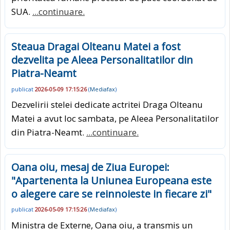
SUA.
...continuare.
Steaua Dragai Olteanu Matei a fost
dezvelita pe Aleea Personalitatilor din
Piatra-Neamt
publicat
2026-05-09 17:15:26
(
Mediafax
)
Dezvelirii stelei dedicate actritei Draga Olteanu
Matei a avut loc sambata, pe Aleea Personalitatilor
din Piatra-Neamt.
...continuare.
Oana oiu, mesaj de Ziua Europei:
"Apartenenta la Uniunea Europeana este
o alegere care se reinnoieste in fiecare zi"
publicat
2026-05-09 17:15:26
(
Mediafax
)
Ministra de Externe, Oana oiu, a transmis un