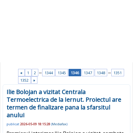
...
...
«
1
2
1344
1345
1346
1347
1348
1351
1352
»
Ilie Bolojan a vizitat Centrala
Termoelectrica de la Iernut. Proiectul are
termen de finalizare pana la sfarsitul
anului
publicat
2026-05-09 18:15:28
(
Mediafax
)