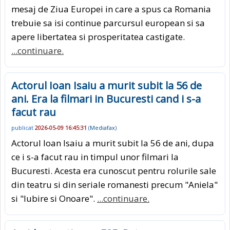
mesaj de Ziua Europei in care a spus ca Romania
trebuie sa isi continue parcursul european si sa
apere libertatea si prosperitatea castigate.
...continuare.
Actorul Ioan Isaiu a murit subit la 56 de
ani. Era la filmari in Bucuresti cand i s-a
facut rau
publicat
2026-05-09 16:45:31
(
Mediafax
)
Actorul Ioan Isaiu a murit subit la 56 de ani, dupa
ce i s-a facut rau in timpul unor filmari la
Bucuresti. Acesta era cunoscut pentru rolurile sale
din teatru si din seriale romanesti precum "Aniela"
si "Iubire si Onoare".
...continuare.