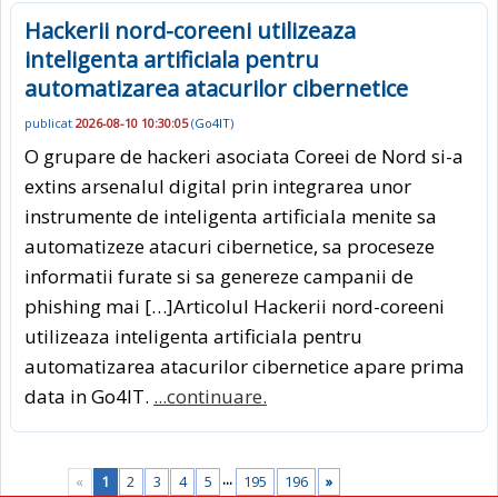
Hackerii nord-coreeni utilizeaza
inteligenta artificiala pentru
automatizarea atacurilor cibernetice
publicat
2026-08-10 10:30:05
(
Go4IT
)
O grupare de hackeri asociata Coreei de Nord si-a
extins arsenalul digital prin integrarea unor
instrumente de inteligenta artificiala menite sa
automatizeze atacuri cibernetice, sa proceseze
informatii furate si sa genereze campanii de
phishing mai […]Articolul Hackerii nord-coreeni
utilizeaza inteligenta artificiala pentru
automatizarea atacurilor cibernetice apare prima
data in Go4IT.
...continuare.
...
«
1
2
3
4
5
195
196
»