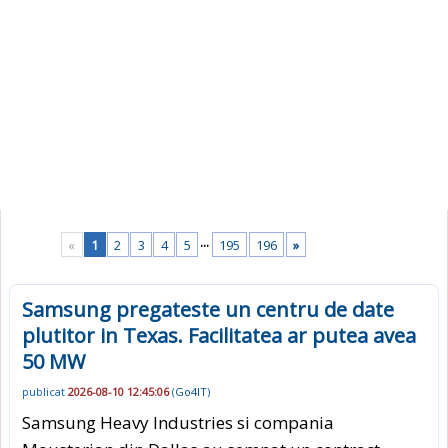
...
«
1
2
3
4
5
195
196
»
Samsung pregateste un centru de date
plutitor in Texas. Facilitatea ar putea avea
50 MW
publicat
2026-08-10 12:45:06
(
Go4IT
)
Samsung Heavy Industries si compania