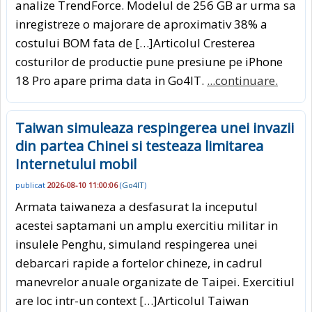
analize TrendForce. Modelul de 256 GB ar urma sa
inregistreze o majorare de aproximativ 38% a
costului BOM fata de […]Articolul Cresterea
costurilor de productie pune presiune pe iPhone
18 Pro apare prima data in Go4IT.
...continuare.
Taiwan simuleaza respingerea unei invazii
din partea Chinei si testeaza limitarea
Internetului mobil
publicat
2026-08-10 11:00:06
(
Go4IT
)
Armata taiwaneza a desfasurat la inceputul
acestei saptamani un amplu exercitiu militar in
insulele Penghu, simuland respingerea unei
debarcari rapide a fortelor chineze, in cadrul
manevrelor anuale organizate de Taipei. Exercitiul
are loc intr-un context […]Articolul Taiwan