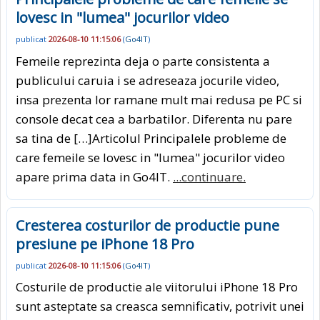
lovesc in "lumea" jocurilor video
publicat
2026-08-10 11:15:06
(
Go4IT
)
Femeile reprezinta deja o parte consistenta a
publicului caruia i se adreseaza jocurile video,
insa prezenta lor ramane mult mai redusa pe PC si
console decat cea a barbatilor. Diferenta nu pare
sa tina de […]Articolul Principalele probleme de
care femeile se lovesc in "lumea" jocurilor video
apare prima data in Go4IT.
...continuare.
Cresterea costurilor de productie pune
presiune pe iPhone 18 Pro
publicat
2026-08-10 11:15:06
(
Go4IT
)
Costurile de productie ale viitorului iPhone 18 Pro
sunt asteptate sa creasca semnificativ, potrivit unei