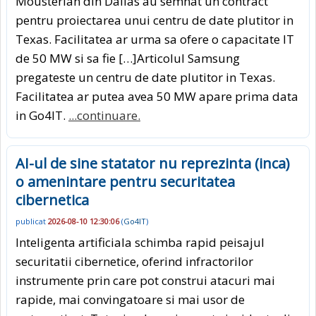
Mousterian din Dallas au semnat un contract
pentru proiectarea unui centru de date plutitor in
Texas. Facilitatea ar urma sa ofere o capacitate IT
de 50 MW si sa fie […]Articolul Samsung
pregateste un centru de date plutitor in Texas.
Facilitatea ar putea avea 50 MW apare prima data
in Go4IT.
...continuare.
AI-ul de sine statator nu reprezinta (inca)
o amenintare pentru securitatea
cibernetica
publicat
2026-08-10 12:30:06
(
Go4IT
)
Inteligenta artificiala schimba rapid peisajul
securitatii cibernetice, oferind infractorilor
instrumente prin care pot construi atacuri mai
rapide, mai convingatoare si mai usor de