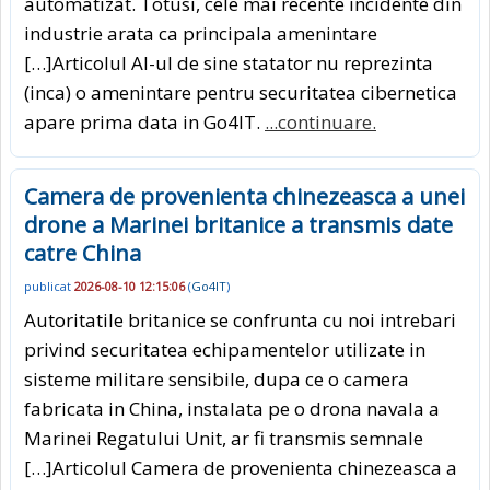
automatizat. Totusi, cele mai recente incidente din
industrie arata ca principala amenintare
[…]Articolul AI-ul de sine statator nu reprezinta
(inca) o amenintare pentru securitatea cibernetica
apare prima data in Go4IT.
...continuare.
Camera de provenienta chinezeasca a unei
drone a Marinei britanice a transmis date
catre China
publicat
2026-08-10 12:15:06
(
Go4IT
)
Autoritatile britanice se confrunta cu noi intrebari
privind securitatea echipamentelor utilizate in
sisteme militare sensibile, dupa ce o camera
fabricata in China, instalata pe o drona navala a
Marinei Regatului Unit, ar fi transmis semnale
[…]Articolul Camera de provenienta chinezeasca a