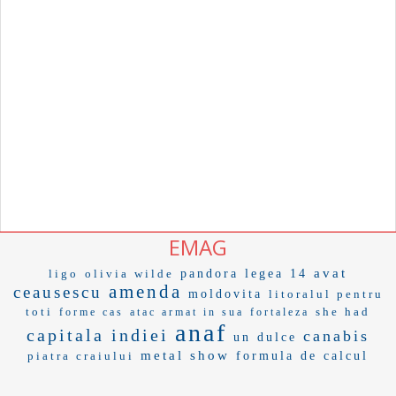
EMAG
avat
ligo
olivia wilde
pandora
legea 14
amenda
ceausescu
moldovita
litoralul pentru
toti
she had
forme cas
atac armat in sua
fortaleza
anaf
capitala indiei
canabis
un dulce
metal show
piatra craiului
formula de calcul